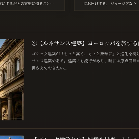
耳にするがその実態に迫ることは
にお届けする。 ジョージアなう
[…]
時間。 エレバンを出発する直前の様
⑨【ルネサンス建築】ヨーロッパを旅する
ゴシック建築が「もっと高く、もっと豪華に」と進化を続
サンス建築である。建築にも流行があり、時には原点回帰
押さえておきたい...