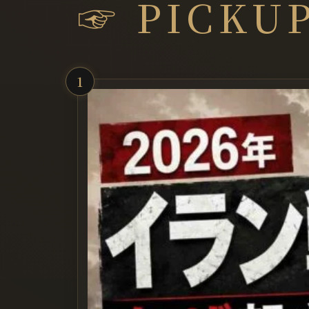
☞ PICKU
1