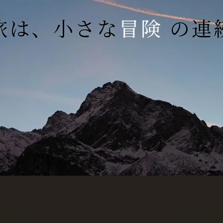
旅は、小さな
冒険
の連