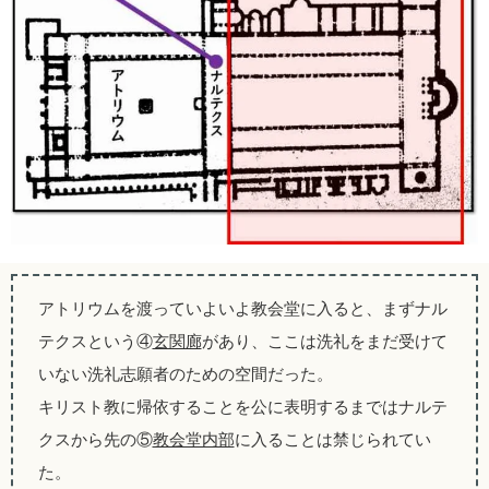
アトリウムを渡っていよいよ教会堂に入ると、まずナル
テクスという④
玄関廊
があり、ここは洗礼をまだ受けて
いない洗礼志願者のための空間だった。
キリスト教に帰依することを公に表明するまではナルテ
クスから先の⑤
教会堂内部
に入ることは禁じられてい
た。