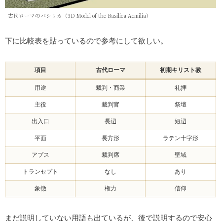
古代ローマのバシリカ（3D Model of the Basilica Aemilia）
下に比較表を貼っているので参考にして欲しい。
項目
古代ローマ
初期キリスト教
用途
裁判・商業
礼拝
主役
裁判官
祭壇
出入口
長辺
短辺
平面
長方形
ラテン十字形
アプス
裁判席
聖域
トランセプト
なし
あり
象徴
権力
信仰
まだ説明していない用語も出ているが、後で説明するので安心