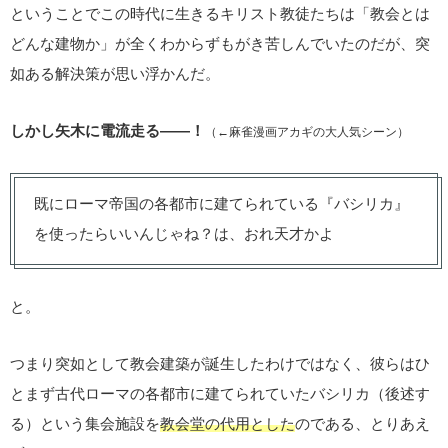
ということでこの時代に生きるキリスト教徒たちは「教会とは
どんな建物か」が全くわからずもがき苦しんでいたのだが、突
如ある解決策が思い浮かんだ。
しかし矢木に電流走る――！
（←麻雀漫画アカギの大人気シーン）
既にローマ帝国の各都市に建てられている『バシリカ』
を使ったらいいんじゃね？は、おれ天才かよ
と。
つまり突如として教会建築が誕生したわけではなく、彼らはひ
とまず古代ローマの各都市に建てられていたバシリカ（後述す
る）という集会施設を
教会堂の代用とした
のである、とりあえ