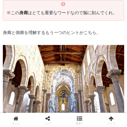
※この
身廊
はとても重要なワードなので脳に刻んでくれ。
身廊と側廊を理解するもう一つのヒントがこちら。
ホーム
シェア
目次へ
トップ