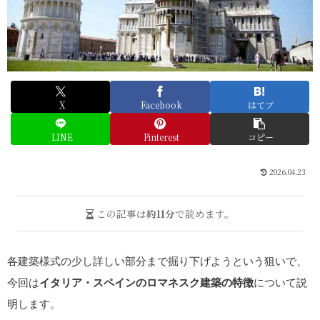
X
Facebook
はてブ
LINE
Pinterest
コピー
2026.04.23
この記事は
約11分
で読めます。
各建築様式の少し詳しい部分まで掘り下げようという狙いで、
今回は
イタリア・スペインのロマネスク建築の特徴
について説
明します。