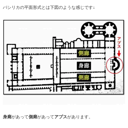
バシリカの平面形式とは下図のような感じです↓
身廊
があって
側廊
があって
アプス
があります。