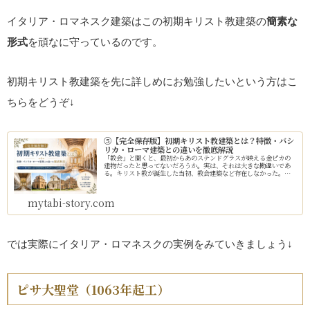
イタリア・ロマネスク建築はこの初期キリスト教建築の
簡素な
形式
を頑なに守っているのです。
初期キリスト教建築を先に詳しめにお勉強したいという方はこ
ちらをどうぞ↓
⑤【完全保存版】初期キリスト教建築とは？特徴・バシ
リカ・ローマ建築との違いを徹底解説
「教会」と聞くと、最初からあのステンドグラスが映える金ピカの
建物だったと思ってないだろうか。実は、それは大きな勘違いであ
る。キリスト教が誕生した当初、教会建築など存在しなかった。で
は、彼らはどこで祈っていたのか。そして、なぜ壮大な教会が建
て...
mytabi-story.com
では実際にイタリア・ロマネスクの実例をみていきましょう↓
ピサ大聖堂（1063年起工）