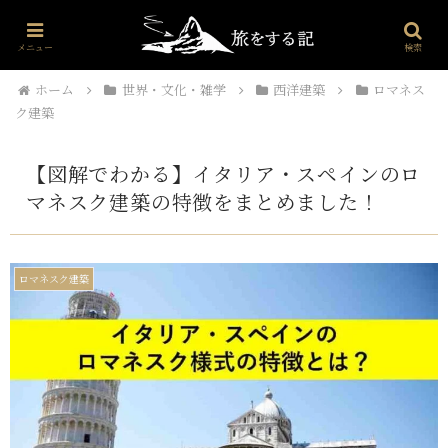
プロフィール
世界・文化・雑学
海外旅行
お問い合わせ
メニュー
検索
ホーム
世界・文化・雑学
西洋建築
ロマネス
ク建築
【図解でわかる】イタリア・スペインのロ
マネスク建築の特徴をまとめました！
ロマネスク建築