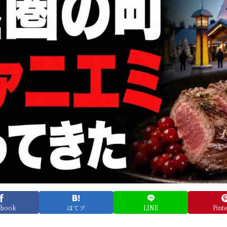
ebook
はてブ
LINE
Pinte