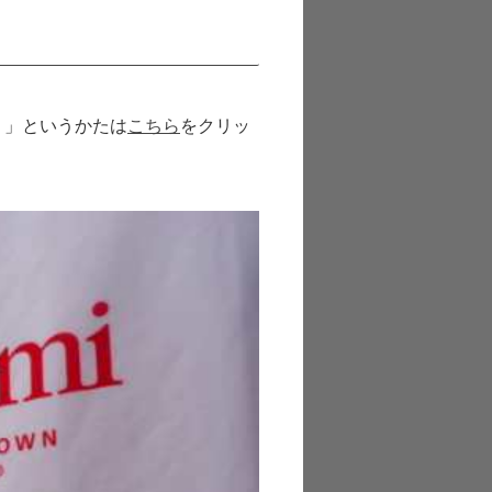
！
」というかたは
こちら
をクリッ