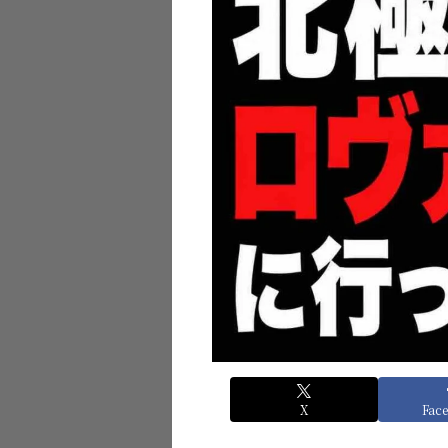
X
Fac