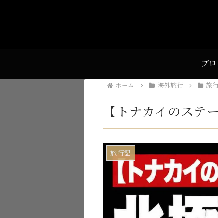
プロ
ホーム
海外旅行
旅
【トナカイのステ
旅行記