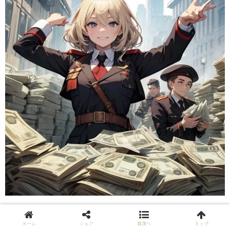
「いぇーい、戦争万歳 🙌」
ホーム
シェア
目次へ
トップ