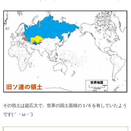
その領土は超広大で、世界の国土面積の１/６を有していたよう
です(｀・ω・´)ゞ