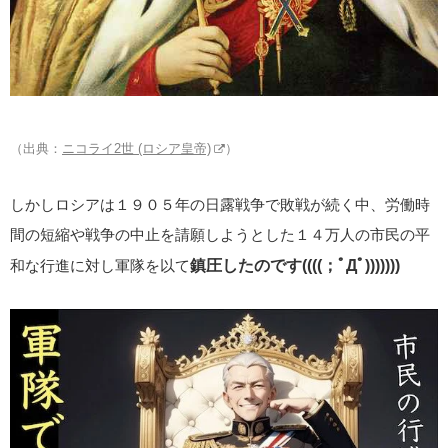
（出典：
ニコライ2世 (ロシア皇帝)
）
しかしロシアは１９０５年の日露戦争で敗戦が続く中、労働時
間の短縮や戦争の中止を請願しようとした１４万人の市民の平
和な行進に対し軍隊を以て
鎮圧したのです((((；ﾟДﾟ)))))))