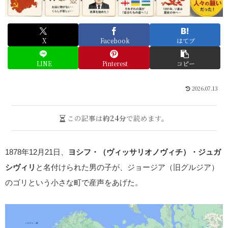
X
Facebook
はてブ
LINE
Pinterest
コピー
2026.07.13
この記事は
約24分
で読めます。
1878年12月21日、
ヨシフ・（ヴィッサリオノヴィチ）・ジュガ
シヴィリ
と名付けられた男の子が、ジョージア（旧グルジア）
のゴリという小さな町で産声をあげた。