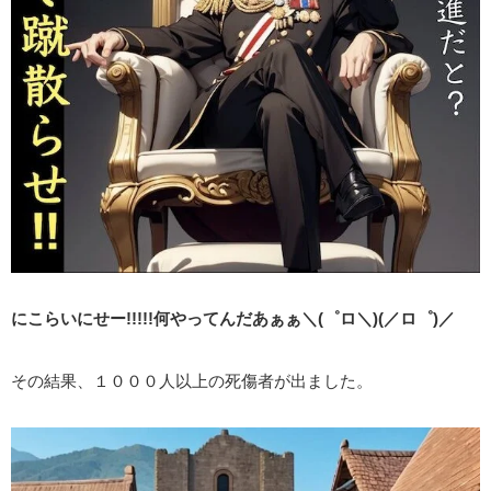
にこらいにせー!!!!!何やってんだあぁぁ＼(゜ロ＼)(／ロ゜)／
その結果、１０００人以上の死傷者が出ました。