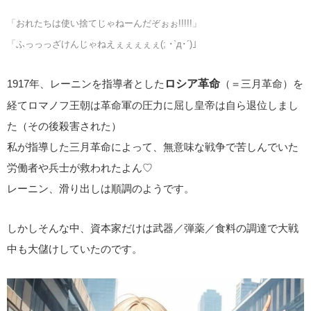
「おれたちは使い捨てじゃねーんだぞぉぉ!!!!!」
「ふっっっざけんじゃねえぇぇぇぇぇ(; ･`д･´)」
1917年、レーニンを指導者とした
ロシア革命
（＝三月革命）を
経てロマノフ王朝は革命軍の圧力に屈し皇帝は自ら退位しまし
た（その後殺害された）
私が指導した三月革命によって、無意味な戦争で苦しんでいた
労働者や兵士が救われたよん♡
レーニン、滑り出しは順調のようです。
しかしそんな中、資本家だけは武器／弾薬／食料の調達で大戦
中も大儲けしていたのです。