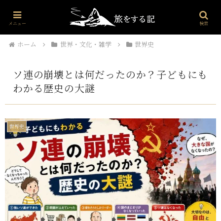
プロフィール
世界・文化・雑学
海外旅行
お問い合わせ
メニュー
検索
ホーム
世界・文化・雑学
世界史
ソ連の崩壊とは何だったのか？子どもにも
わかる歴史の大謎
世界史