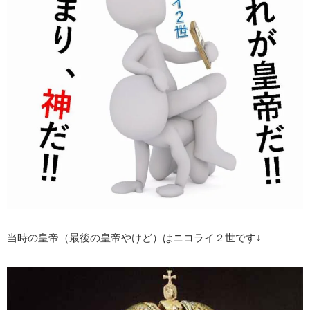
当時の皇帝（最後の皇帝やけど）はニコライ２世です↓