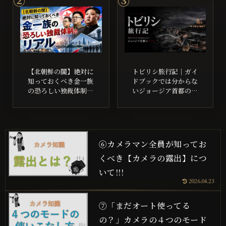
【北朝鮮の闇】絶対に
トビリシ旅行記｜ガイ
知っておくべき金一族
ドブックでは分からな
の恐ろしい独裁体制の
いジョージア首都のリ
リアル
アル
⑥カメラマン全員が知ってお
くべき【カメラの露出】につ
いて!!!
2026.04.23
⑦「まだオート使ってる
の？」カメラの４つのモード