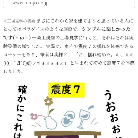
www.ichijo.co.jp
まさにこれから家を建てようと思っている人に
※工場見学の概要
シンプルに楽しかった
とってはパラダイスのような施設で、
です(＾ω＾)
一条工務店の工場見学に行くと、それはそれは実
験設備の嵐でした。 実際に、室内で震度７の揺れを体感できる
コーナーもあり、筆者は奥様と、 「お、揺れ始めた。え、ええ
((((；ﾟДﾟ)))))))ウオォォォォォ」 と生まれて初めて震度７を体感
しました。