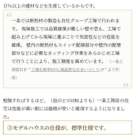
０％以上の建材などを生産しているからです。
一条では断熱材の製造も自社グループ工場で行われま
す。 現場施工では品質確保が難しい壁や窓も、工場で
組み上げてから現場に運ぶことで気密性などの性能を
確保。 壁内の断熱材もスイッチ配線部分や壁内の配管
部分などに必要なカッティング作業をあらかじめ工場
で行うことにより、施工精度を高めています。
（一条工
務店ＨＰ＂
工場生産率80％ 高品質な住まいづくり
＂より引
用）
勉強すればするほど、（他のどのHMよりも）一条工務店の住
宅は性能が高い割には価格が安いと確信するようになりまし
た。
③モデルハウスの仕様が、標準仕様です。