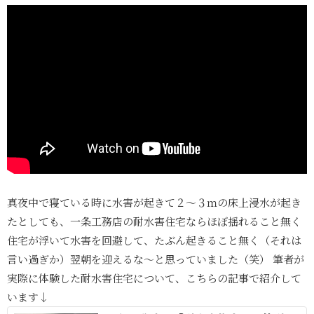
真夜中で寝ている時に水害が起きて２～３ｍの床上浸水が起き
たとしても、一条工務店の耐水害住宅ならほぼ揺れること無く
住宅が浮いて水害を回避して、たぶん起きること無く（それは
言い過ぎか）翌朝を迎えるな～と思っていました（笑） 筆者が
実際に体験した耐水害住宅について、こちらの記事で紹介して
います↓