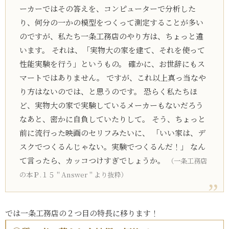
ーカーではその答えを、コンピューターで分析した
り、何分の一かの模型をつくって測定することが多い
のですが、私たち一条工務店のやり方は、ちょっと違
います。 それは、「実物大の家を建て、それを使って
性能実験を行う」というもの。 確かに、お世辞にもス
マートではありません。 ですが、これ以上真っ当なや
り方はないのでは、と思うのです。 恐らく私たちほ
ど、実物大の家で実験しているメーカーもないだろう
なあと、密かに自負していたりして。 そう、ちょっと
前に流行った映画のセリフみたいに、 「いい家は、デ
スクでつくるんじゃない。実験でつくるんだ！」 なん
て言ったら、カッコつけすぎでしょうか。
（一条工務店
の本Ｐ.１５＂Answer＂より抜粋）
では一条工務店の２つ目の特長に移ります！