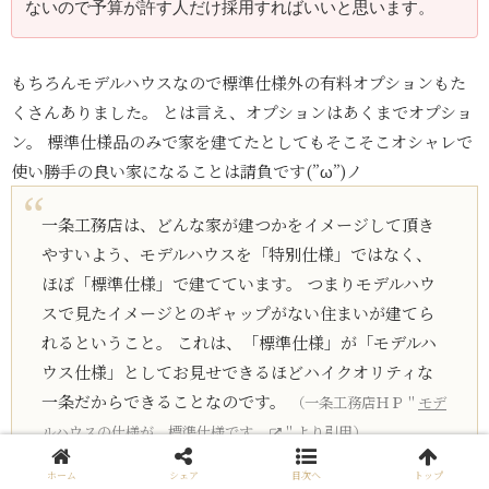
ないので予算が許す人だけ採用すればいいと思います。
もちろんモデルハウスなので標準仕様外の有料オプションもた
くさんありました。 とは言え、オプションはあくまでオプショ
ン。 標準仕様品のみで家を建てたとしてもそこそこオシャレで
使い勝手の良い家になることは請負です(”ω”)ノ
一条工務店は、どんな家が建つかをイメージして頂き
やすいよう、モデルハウスを「特別仕様」ではなく、
ほぼ「標準仕様」で建てています。 つまりモデルハウ
スで見たイメージとのギャップがない住まいが建てら
れるということ。 これは、「標準仕様」が「モデルハ
ウス仕様」としてお見せできるほどハイクオリティな
一条だからできることなのです。
（一条工務店ＨＰ＂
モデ
ルハウスの仕様が、標準仕様です。
＂より引用）
ホーム
シェア
目次へ
トップ