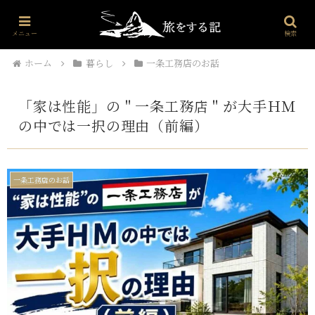
プロフィール
世界・文化・雑学
海外旅行
お問い合わせ
メニュー
検索
ホーム
暮らし
一条工務店のお話
「家は性能」の＂一条工務店＂が大手ＨＭ
の中では一択の理由（前編）
一条工務店のお話