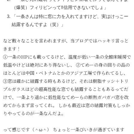
（爆笑）フィリピンって‼︎信用できないでしょ」
「一条さんは特に窓に力を入れてますけど、実はけっこー
結露するんですよ（笑）」
など散々なことを言われますが、当ブログではハッキリ言っと
きます！
①一条のHPにも載ってるけど、温度が低い一条の全館床暖房で
低温やけどは絶対にあり得ないし、 ②てめーの身の回りの品の
ほとんどは中国・ベトナムとかのアジア工場で作られてるし、
③窓は確かに結露する時もあるけど、それは樹脂サッシ＋トリ
プルガラスほどの超高性能な窓でも結露することもあるってだ
けで、一条より遥かに低性能なてめーらの断熱ガバガバ窓を改
めてからまず言ってくれ。 しかも最近は窓の結露対策もしっか
りやってるのが一条なんだよ。
って感じです（＾ω＾） ちょっと一条びいきが過ぎています