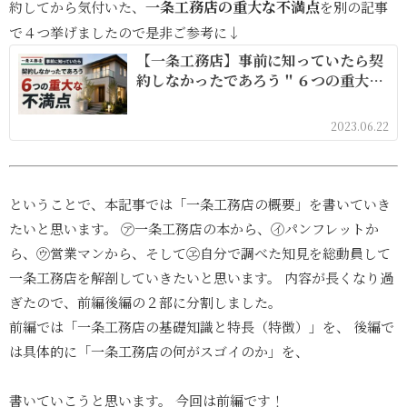
一条工務店の重大な不満点
約してから気付いた、
を別の記事
で４つ挙げましたので是非ご参考に↓
【一条工務店】事前に知っていたら契
約しなかったであろう＂６つの重大な
不満点＂
2023.06.22
ということで、本記事では「一条工務店の概要」を書いていき
たいと思います。 ㋐一条工務店の本から、㋑パンフレットか
ら、㋒営業マンから、そして㋽自分で調べた知見を総動員して
一条工務店を解剖していきたいと思います。 内容が長くなり過
ぎたので、前編後編の２部に分割しました。
前編では「一条工務店の基礎知識と特長（特徴）」を、 後編で
は具体的に「一条工務店の何がスゴイのか」を、
書いていこうと思います。 今回は前編です！