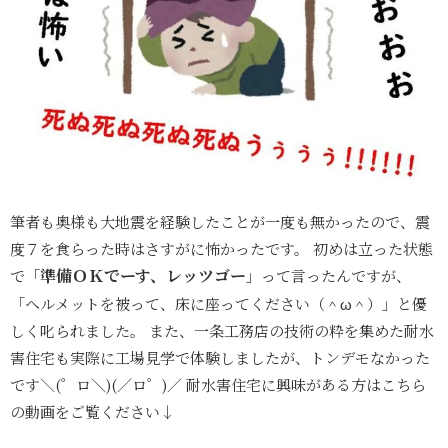
筆者も奥様も大地震を経験したことが一度も無かったので、震
度７を食らった時はさすがに怖かったです。 初めは立った状態
準備ＯＫでーす、レッツゴー
で「
」って言ったんですが、
「ヘルメットを被って、床に座ってください（＾ω＾）」と優
しく叱られました。 また、一条工務店の技術の粋を集めた耐水
害住宅も実際に工場見学で体験しましたが、トンデモなかった
です＼(゜ロ＼)(／ロ゜)／ 耐水害住宅に興味がある方はこちら
の動画をご覧ください↓