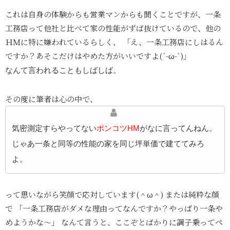
これは自身の体験からも営業マンからも聞くことですが、一条
工務店って他社と比べて家の性能がずば抜けているので、他の
ＨＭに特に嫌われているらしく、 「え、一条工務店にしはるん
ですか？あそこだけはやめた方がいいですよ(´-ω-`)」
なんて言われることもしばしば。
その度に筆者は心の中で、
気密測定すらやってない
ポンコツHM
がなに言ってんねん。
じゃあ一条と同等の性能の家を同じ坪単価で建ててみろ
よ。
って思いながら笑顔で応対しています(＾ω＾) または純粋な顔
で 「一条工務店がダメな理由ってなんですか？やっぱり一条や
めようかな〜」 なんて言うと、ここぞとばかりに調子乗ってペ