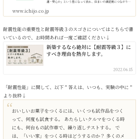
適・安心か」という差になって表れ、住まいの満足度につながりま
す。省エネ9冠・創エネ5冠。累積約20万棟の建築実績。性能...
www.ichijo.co.jp
耐震性能の重要性と耐震等級３のスゴさについてはこちらで書
いているので、お時間あれば一度ご確認ください↓
新築するなら絶対に【耐震等級３】に
すべき理由を熱弁します。
2022.06.15
「耐震性能」に関して、以下＂答えは、いつも、実験の中に＂
より抜粋↓
おいしいお菓子をつくるには、いくつも試作品をつく
って、何度も試食する。 あたらしいクルマをつくる時
にも、何台もの試作車で、繰り返しテストする。 で
は、「いい家」をつくる時はどうするのか？ 多くのメ