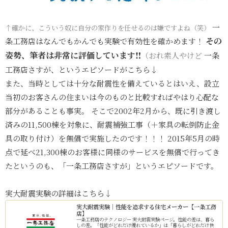
一
↑確かに、こういう奴に自分の家作りを任せるのは嫌ですよね（笑）
その
条工務店はなんでもかんでも実験で有効性を確かめます！
姿勢、筆者は非常に評価しています‼
（おれ素人やけど
一条
工務店さすが、というエピソードがこちら↓
また、当時としては十分な耐震性を備えているとはいえ、設立
当初のお客さんの住まいは今のものと比較すればやはり心配な
部分があることも事実。 そこで2002年2月から、既に引き渡し
済みの11,500棟を対象に、耐震補強工事（＋家具の転倒防止金
具の取り付け）を無償で実施したのです！！！ 2015年5月の時
点で延べ21,300棟のお客様に同様のサービスを無償で行ってき
たというのも、「一条工務店さすが」というエピソードです。
実大耐震実験の詳細はこちら↓
実大耐震実験｜性能を追求する住宅メーカー【一条工務
店】
一条工務店のテクノロジー 実大耐震実験ページ。性能の差は、暮ら
しの差。「性能がどれだけ優れているか」は「暮らしがどれだけ快