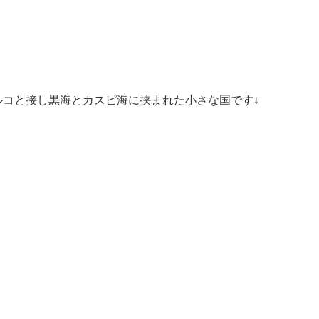
ルコと接し黒海とカスピ海に挟まれた小さな国です↓