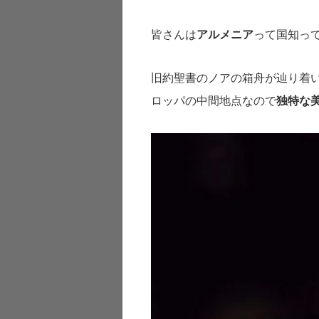
皆さんは
アルメニア
って国知っ
旧約聖書のノアの箱舟が辿り着
ロッパの中間地点なので
独特な