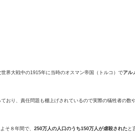
世界大戦中の1915年に当時のオスマン帝国（トルコ）で
アル
っており、責任問題も棚上げされているので実際の犠牲者の数
のおよそ８年間で、
250万人の人口のうち150万人が虐殺された
と