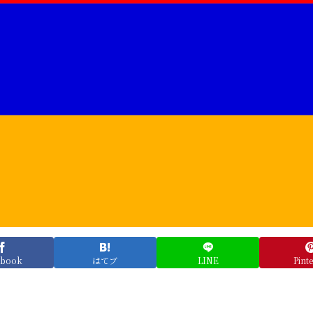
ebook
はてブ
LINE
Pinte