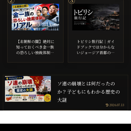
【北朝鮮の闇】絶対に
トビリシ旅行記｜ガイ
知っておくべき金一族
ドブックでは分からな
の恐ろしい独裁体制の
いジョージア首都のリ
リアル
アル
ソ連の崩壊とは何だったの
か？子どもにもわかる歴史の
大謎
2026.07.13