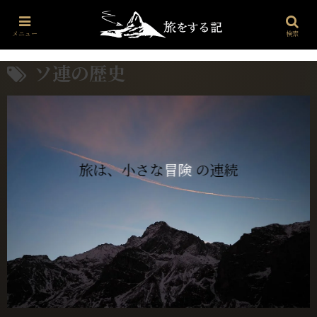
プロフィール
世界・文化・雑学
海外旅行
お問い合わせ
メニュー
検索
ソ連の歴史
旅は、小さな
冒険
の連続